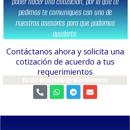
pedimos te comuniques con uno de
nuestros asesores para que podamos
ayudarte.
Contáctanos ahora y solicita una
cotización de acuerdo a tus
requerimientos
Da clic en el ícono de tu preferencia
P
W
T
E
h
h
e
n
o
a
l
v
n
t
e
e
e
s
g
l
-
a
r
o