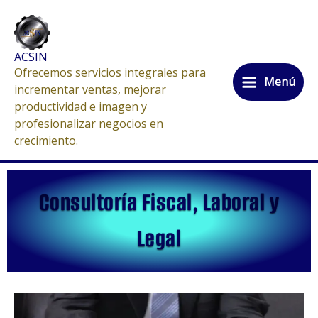
Ir
al
contenido
ACSIN
Ofrecemos servicios integrales para
Menú
incrementar ventas, mejorar
productividad e imagen y
profesionalizar negocios en
crecimiento.
Consultoría Fiscal, Laboral y
Legal