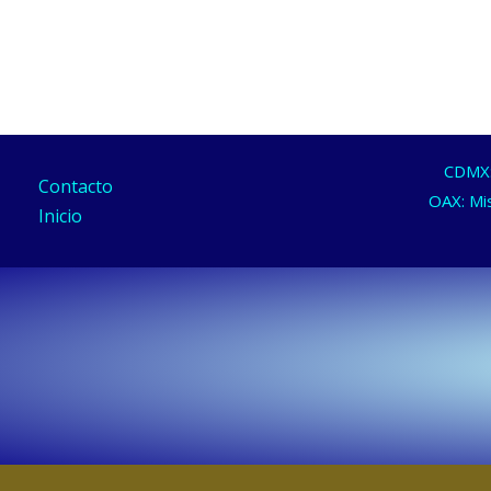
CDMX: 
Contacto
OAX: Mis
Inicio