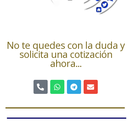
No te quedes con la duda y
solicita una cotización
ahora...
P
W
T
E
h
h
e
n
o
a
l
v
n
t
e
e
e
s
g
l
-
a
r
o
a
p
a
p