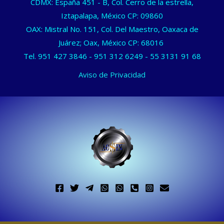
CDMX: España 451 - B, Col. Cerro de la estrella,
Iztapalapa, México CP: 09860
OAX: Mistral No. 151, Col. Del Maestro, Oaxaca de
Juárez; Oax, México CP: 68016
Tel.
951 427 3846
-
951 312 6249
-
55 3131 91 68
Aviso de Privacidad