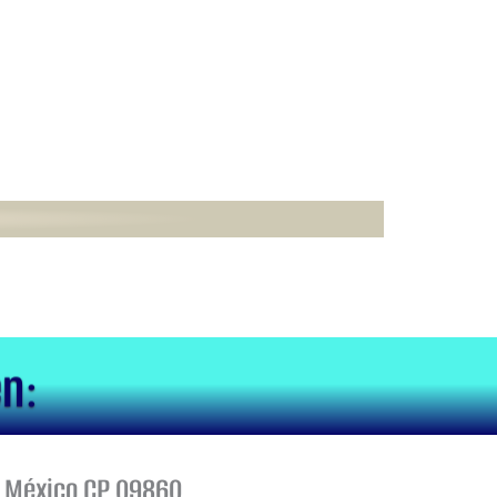
en:
X. México CP 09860