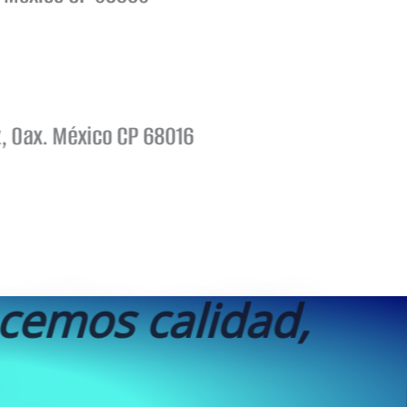
z, Oax. México CP 68016
ecemos calidad,