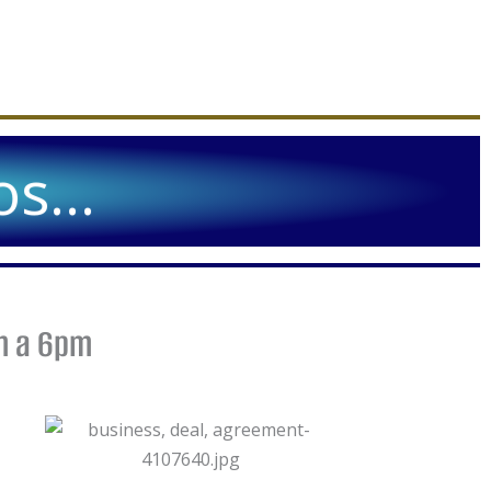
s...
am a 6pm