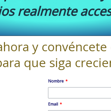
profesionalismo y
ios realmente acces
ahora y convéncete
ara que siga creci
Nombre
Email