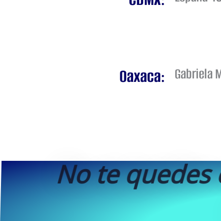
Gabriela M
Oaxaca:
No te quedes c