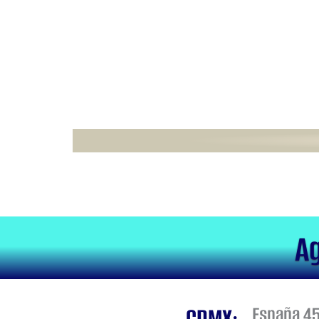
Ag
España 451
CDMX: